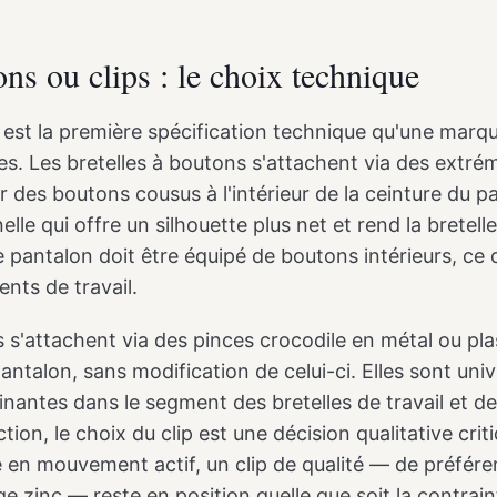
ns ou clips : le choix technique
est la première spécification technique qu'une marque
es. Les bretelles à boutons s'attachent via des extrém
r des boutons cousus à l'intérieur de la ceinture du 
lle qui offre un silhouette plus net et rend la bretelle
le pantalon doit être équipé de boutons intérieurs, ce 
nts de travail.
ps s'attachent via des pinces crocodile en métal ou pl
pantalon, sans modification de celui-ci. Elles sont uni
nantes dans le segment des bretelles de travail et de
ion, le choix du clip est une décision qualitative criti
en mouvement actif, un clip de qualité — de préfére
ge zinc — reste en position quelle que soit la contrain