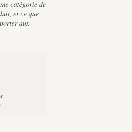
omme catégorie de
duit, et ce que
porter aux
ir
s