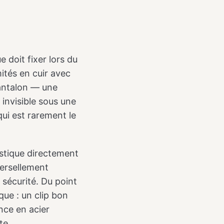
 doit fixer lors du
ités en cuir avec
pantalon — une
 invisible sous une
qui est rarement le
astique directement
versellement
 sécurité. Du point
que : un clip bon
nce en acier
te.