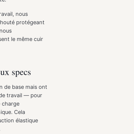
ravail, nous
chouté protégeant
 nous
sent le même cuir
eux specs
on de base mais ont
de travail — pour
e charge
mique. Cela
ction élastique
.